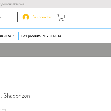
t personnalisables.
Se connecter
e
 DIGITAUX
Les produits PHYGITAUX
 : Shadorizon
1513