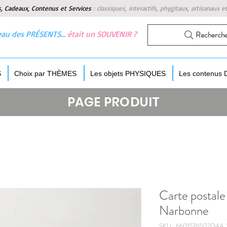
s, Cadeaux, Contenus et Services
:
classiques, interactifs, phygitaux, artisanaux e
 beau des PRÉSENTS…
était un SOUVENIR ?
Recherch
S
Choix par THÈMES
Les objets PHYSIQUES
Les contenus
PAGE PRODUIT
Carte postale
Narbonne
SKU : 6601576502D4A_1