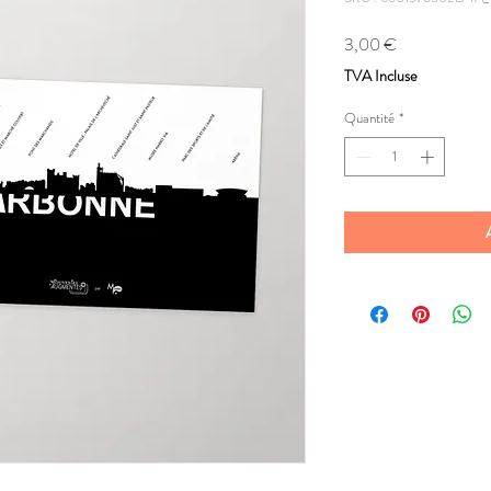
Prix
3,00 €
TVA Incluse
Quantité
*