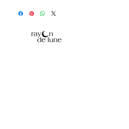
Atelier situé dans un village,
entre Narbonne et Carcassonne,
dans l'Aude (11), Occitanie,
FRANCE
© Copyright