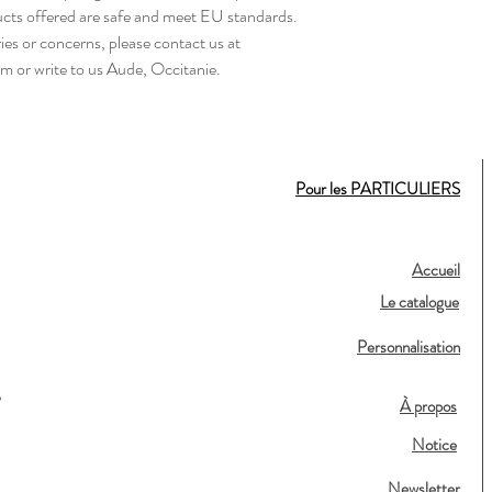
ucts offered are safe and meet EU standards. 
For any product safety related inquiries or concerns, please contact us at 
om
 or write to us 
Aude, Occitanie.
Pour les PARTICULIERS
Accueil
Le catalogue
Personnalisation
,
À propos
Notice
Newsletter