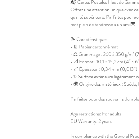
📬 Cartes Postales Haut de Gamm
Offrez une attention unique avec ces 
qualité supérieure. Parfaites pour a
mot plein de tendresse à un ami 💌.
📝 Caractéristiques :
• 📄 Papier cartonné mat
• ⚖️ Grammage : 260 à 350 g/m² (7
• 📐 Format : 10,1 × 15,2 cm (4″ × 6
• 📏 Épaisseur : 0,34 mm (0,013″)
• ✨ Surface extérieure légèrement 
• 🌍 Origine des matériaux : Suède,
Parfaites pour des souvenirs durabl
Age restrictions: For adults
EU Warranty: 2 years
In compliance with the General Pro