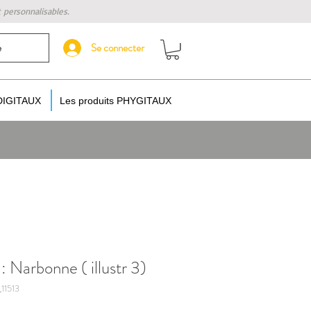
t personnalisables.
Se connecter
e
 DIGITAUX
Les produits PHYGITAUX
: Narbonne ( illustr 3)
11513