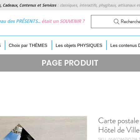
s, Cadeaux, Contenus et Services
:
classiques, interactifs, phygitaux, artisanaux e
 beau des PRÉSENTS…
était un SOUVENIR ?
Recherch
S
Choix par THÈMES
Les objets PHYSIQUES
Les contenus
PAGE PRODUIT
Carte postale
Hôtel de Ville
SKU : 66A02A674521A_1