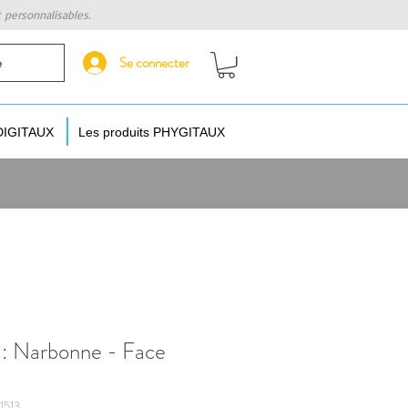
t personnalisables.
Se connecter
e
 DIGITAUX
Les produits PHYGITAUX
 : Narbonne - Face
1513