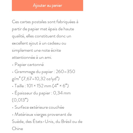
Ajouter au panier
Ces cartes postales sont fabriquées à 
partir de papier mat épais de haute 
qualité, elles constituent donc un 
excellent ajout à un cadeau ou 
simplement une note écrite 
attentionnée à un ami.
• Papier cartonné
• Grammage du papier : 260–350 
g/m² (7,67–10,32 oz/yd²)
• Taille : 101 × 152 mm (4″ × 6″)
• Épaisseur du papier : 0,34 mm 
(0,013″)
• Surface extérieure couchée
• Matériaux vierges provenant de 
Suède, des États-Unis, du Brésil ou de 
Chine