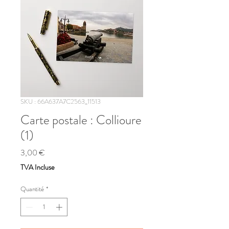
SKU : 66A637A7C2563_11513
Carte postale : Collioure
(1)
Prix
3,00 €
TVA Incluse
Quantité
*