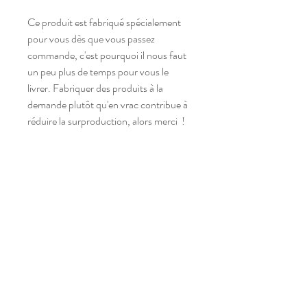
Ce produit est fabriqué spécialement 
pour vous dès que vous passez 
commande, c'est pourquoi il nous faut 
un peu plus de temps pour vous le 
livrer. Fabriquer des produits à la 
demande plutôt qu'en vrac contribue à 
réduire la surproduction, alors merci  !
Atelier situé dans un village,
entre Narbonne et Carcassonne,
dans l'Aude (11), Occitanie,