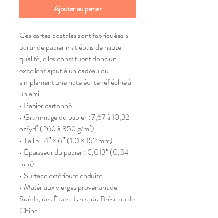
Ajouter au panier
Ces cartes postales sont fabriquées à 
partir de papier mat épais de haute 
qualité, elles constituent donc un 
excellent ajout à un cadeau ou 
simplement une note écrite réfléchie à 
un ami.
• Papier cartonné
• Grammage du papier : 7,67 à 10,32 
oz/yd² (260 à 350 g/m²)
• Taille : 4″ × 6″ (101 × 152 mm)
• Épaisseur du papier : 0,013″ (0,34 
mm)
• Surface extérieure enduite
• Matériaux vierges provenant de 
Suède, des États-Unis, du Brésil ou de 
Chine.