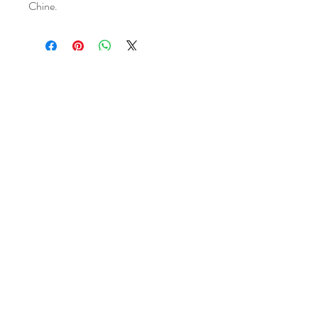
Chine.
Atelier situé dans un village,
entre Narbonne et Carcassonne,
dans l'Aude (11), Occitanie,
FRANCE