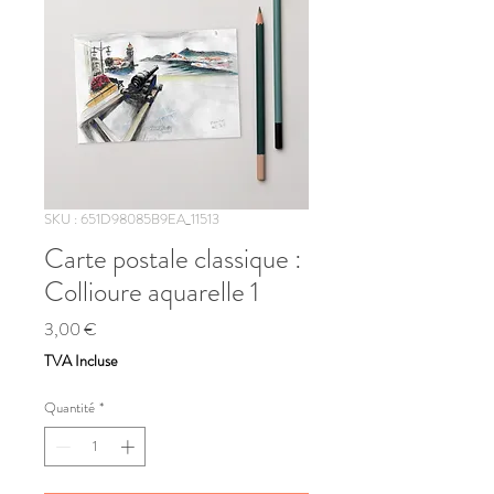
SKU : 651D98085B9EA_11513
Carte postale classique :
Collioure aquarelle 1
Prix
3,00 €
TVA Incluse
Quantité
*