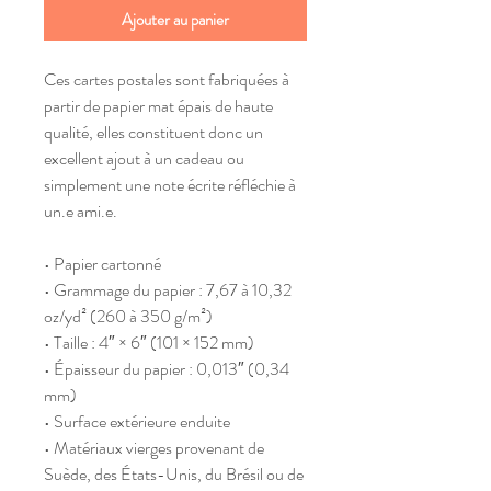
Ajouter au panier
Ces cartes postales sont fabriquées à
partir de papier mat épais de haute
qualité, elles constituent donc un
excellent ajout à un cadeau ou
simplement une note écrite réfléchie à
un.e ami.e.
• Papier cartonné
• Grammage du papier : 7,67 à 10,32
oz/yd² (260 à 350 g/m²)
• Taille : 4″ × 6″ (101 × 152 mm)
• Épaisseur du papier : 0,013″ (0,34
mm)
• Surface extérieure enduite
• Matériaux vierges provenant de
Suède, des États-Unis, du Brésil ou de