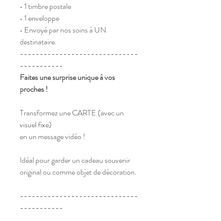
• 1 timbre postale
• 1 enveloppe
• Envoyé par nos soins à UN
destinataire.
------------------------------
-----------
Faites une surprise unique à vos
proches !
Transformez une CARTE (avec un
visuel fixe)
en un message vidéo !
Idéal pour garder un cadeau souvenir
original ou comme objet de décoration.
------------------------------
-----------