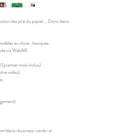
onction des prix du papier... Donc devis
odèles au choix : basiques.
ode via WebAR.
premier mois inclus).
phie vidéo).
és.
agement)
om/devis-business-cards-ar