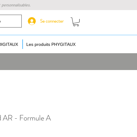
t personnalisables.
Se connecter
e
 DIGITAUX
Les produits PHYGITAUX
d AR - Formule A