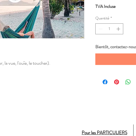
TVA Incluse
Quantité
*
Bientôt, contactez-nous
r, la vue, l'ouïe, le toucher).
Pour les PARTICULIERS