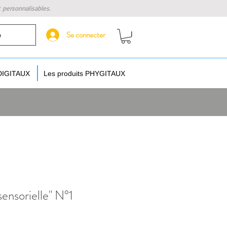
t personnalisables.
Se connecter
e
 DIGITAUX
Les produits PHYGITAUX
sensorielle" N°1