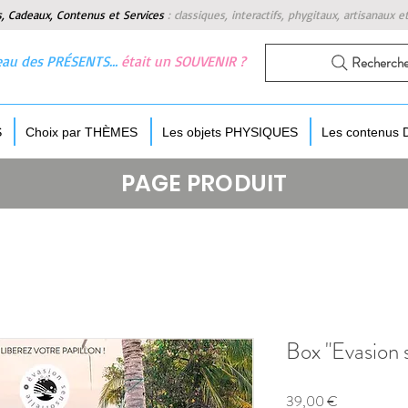
s, Cadeaux, Contenus et Services
:
classiques, interactifs, phygitaux, artisanaux e
 beau des PRÉSENTS…
était un SOUVENIR ?
Recherch
S
Choix par THÈMES
Les objets PHYSIQUES
Les contenus
PAGE PRODUIT
Box "Evasion 
Prix
39,00 €