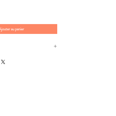
Ajouter au panier
numérique, .pdf.
rgeable, dès le paiement effectué.