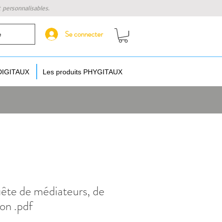
t personnalisables.
Se connecter
e
 DIGITAUX
Les produits PHYGITAUX
quête de médiateurs, de
on .pdf