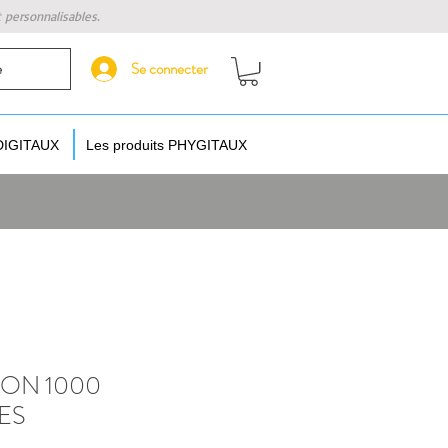
t personnalisables.
Se connecter
e
 DIGITAUX
Les produits PHYGITAUX
ION 1000
ES