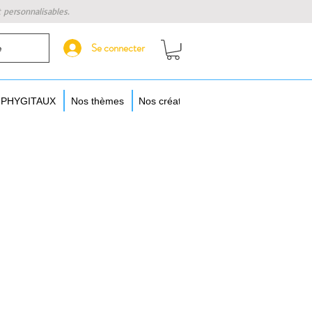
t personnalisables.
Se connecter
e
s PHYGITAUX
Nos thèmes
Nos créateurs
Augmentez vos objet