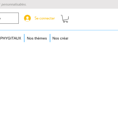
t personnalisables.
Se connecter
e
s PHYGITAUX
Nos thèmes
Nos créateurs
Augmentez vos objet