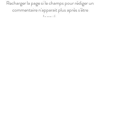
Recharger la page si le champs pour rédiger un
commentaire n'apparait plus après s'être
loggué.
Atelier situé dans un village,
entre Narbonne et Carcassonne,
dans l'Aude (11), Occitanie,
FRANCE
© Copyright