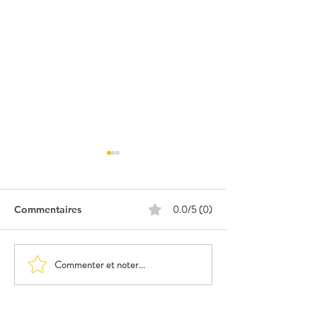
0.0/5 (0)
Commentaires
Promos : SUM 
Promos : LOVABLE
Commenter et noter...