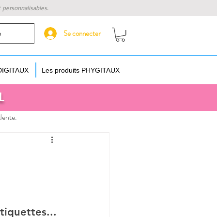
t personnalisables.
Se connecter
e
 DIGITAUX
Les produits PHYGITAUX
L
dente.
tiquettes...