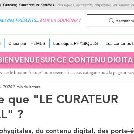
s, Cadeaux, Contenus et Services
:
classiques, interactifs, phygitaux, artisanaux e
 beau des PRÉSENTS…
était un SOUVENIR ?
Recherch
S
Choix par THÈMES
Les objets PHYSIQUES
Les contenus
BIENVENUE SUR CE CONTENU DIGITA
z sur le bouton "retour" pour revenir à la sous catégorie ou à la page précé
v. 2024
3 min de lecture
ce que "LE CURATEUR
L" ?
 5.
phygitales, du contenu digital, des porte-é