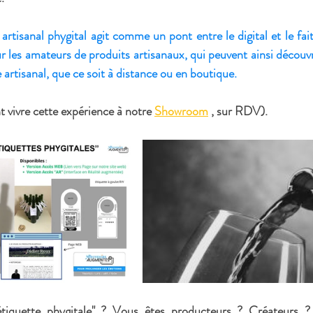
artisanal phygital
 agit comme un 
pont entre le digital et le fa
r les amateurs de produits artisanaux, qui peuvent ainsi découvr
e artisanal, que ce soit à distance ou en boutique.
vivre cette expérience à notre 
Showroom
 , sur RDV).
étiquette phygitale" ? Vous êtes producteurs ? Créateurs ?