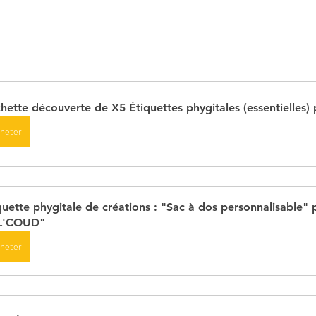
hette découverte de X5 Étiquettes phygitales (essentielles)
heter
quette phygitale de créations : "Sac à dos personnalisable" 
L'COUD"
heter