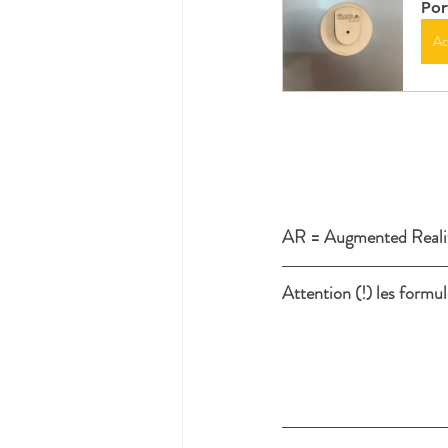
Por
Ac
AR = Augmented Realit
Attention (!) les form