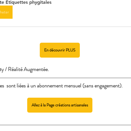
te Étiquettes phygitales
heter
En découvrir PLUS
y / Réalité Augmentée.
ules  sont liées à un abonnement mensuel (sans engagement).
Allez à la Page créations artisanales