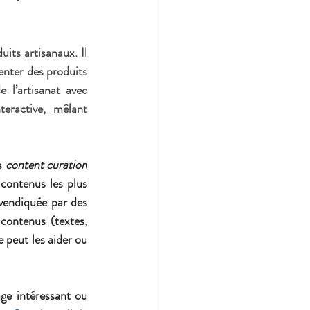
its artisanaux. Il 
enter des produits 
l’artisanat avec 
l'univers digital pour offrir aux consommateurs une expérience immersive et interactive, mêlant 
s 
content curation
 contenus les plus 
vendiquée par des 
 contenus (textes, 
 peut les aider ou 
ge intéressant ou 