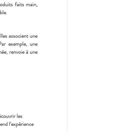
duits faits main, 
ble.
lles associent une 
Par exemple, une 
née, renvoie à une 
couvrir les 
rend l'expérience 