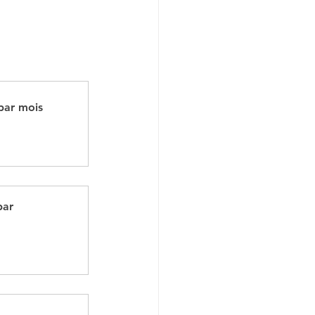
 par mois
par 