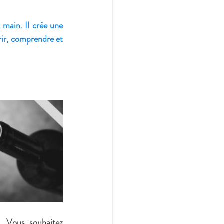
it main
. Il crée une 
ir, comprendre et 
  Vous souhaitez 