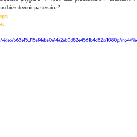
 ou bien devenir partenaire ?
age
.
re
.
.com/video/b63e15_f15af4eba0e14a2eb0d82e4561b4d82c/1080p/mp4/fil