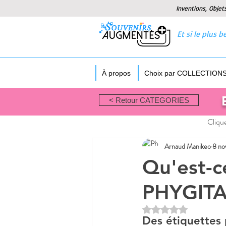
Inventions, Objet
Et si le plus
À propos
Choix par COLLECTION
< Retour CATEGORIES
Clique
Arnaud Manikeo
8 no
Qu'est-
PHYGITA
Noté NaN étoiles sur
Des étiquettes 