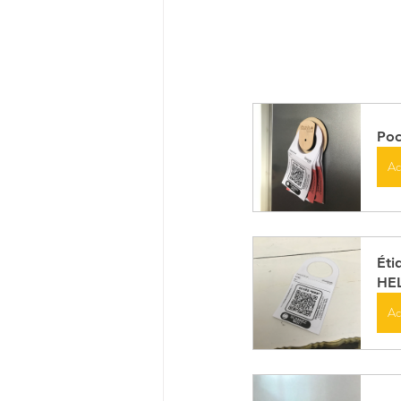
Poc
Ac
Éti
HE
Ac