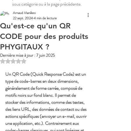
sous catégorie ou à la page précédente.
Arnaud Manikeo
22 sept. 2024
4 min de lecture
Qu'est-ce qu'un QR
CODE pour des produits
PHYGITAUX ?
Dernière mise à jour :
7 juin 2025
Noté NaN étoiles sur 5.
Un 
QR Code
 (Quick Response Code) est un 
type de code-barres en deux dimensions, 
généralement de forme carrée, composé de 
motifs noirs sur fond blanc. Il permet de 
stocker des informations, comme des textes, 
des liens URL, des données de contact ou des 
actions spécifiques (envoyer un e-mail, ouvrir 
une application, etc.). Contrairement aux 
codes-barres classiques, qui sont linéaires et 