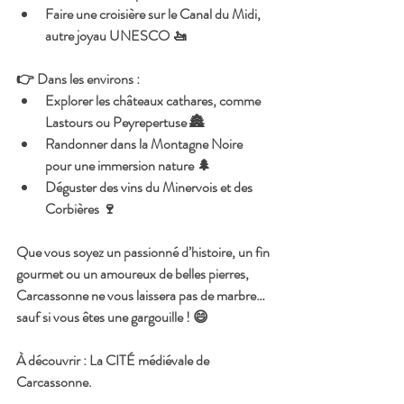
Faire une croisière sur le Canal du Midi, 
autre joyau UNESCO 🚤
👉 
Dans les environs
 :
Explorer les châteaux cathares, comme 
Lastours ou Peyrepertuse 🏯
Randonner dans la Montagne Noire 
pour une immersion nature 🌲
Déguster des vins du Minervois et des 
Corbières 🍷
Que vous soyez un passionné d’histoire, un fin 
gourmet ou un amoureux de belles pierres, 
Carcassonne ne vous laissera pas de marbre… 
sauf si vous êtes une gargouille ! 😄
À découvrir : La CITÉ médiévale de 
Carcassonne.