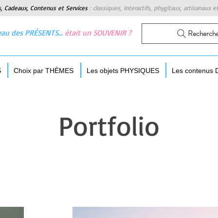
s, Cadeaux, Contenus et Services
:
classiques, interactifs, phygitaux, artisanaux e
 beau des PRÉSENTS…
était un SOUVENIR ?
Recherch
S
Choix par THÈMES
Les objets PHYSIQUES
Les contenus
Portfolio