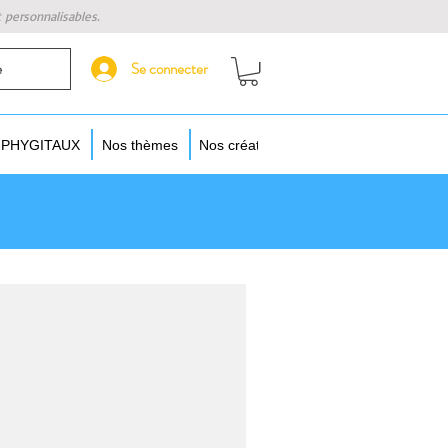
t personnalisables.
Se connecter
e
s PHYGITAUX
Nos thèmes
Nos créateurs
Augmentez vos objet