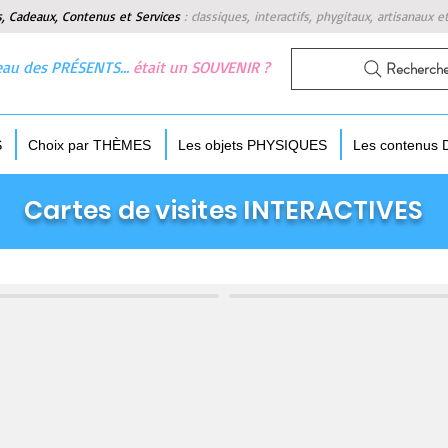
s, Cadeaux, Contenus et Services
:
classiques, interactifs, phygitaux, artisanaux e
 beau des PRÉSENTS…
était un SOUVENIR ?
Recherch
S
Choix par THÈMES
Les objets PHYSIQUES
Les contenus
Cartes de visites INTERACTIVES