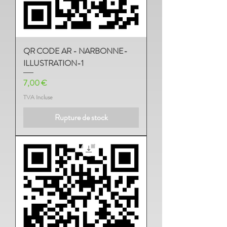
QR CODE AR - NARBONNE-
ILLUSTRATION-1
Prix
7,00 €
TVA Incluse
Rupture de stock