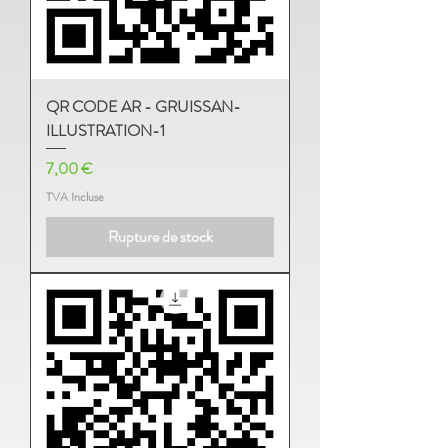
QR CODE AR - GRUISSAN-
ILLUSTRATION-1
Prix
7,00 €
TVA Incluse
Rupture de stock