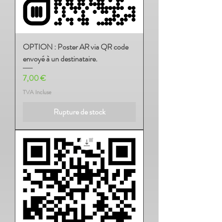
OPTION : Poster AR via QR code
envoyé à un destinataire.
Prix
7,00 €
TVA Incluse
Rupture de stock