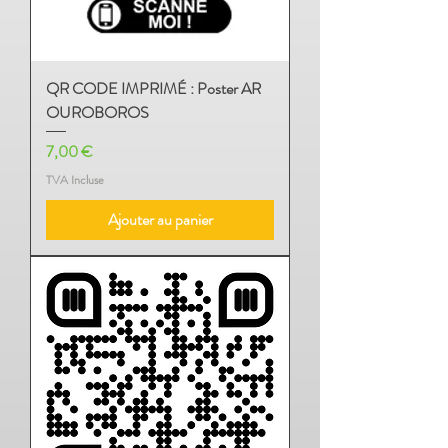
QR CODE IMPRIMÉ : Poster AR
OUROBOROS
Prix
7,00 €
TVA Incluse
Ajouter au panier