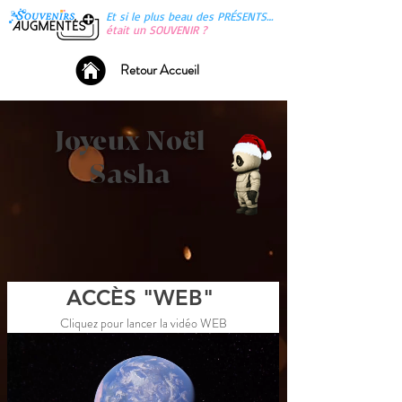
Et si le plus beau des PRÉSENTS…
était un SOUVENIR ?
Retour Accueil
Joyeux Noël
Sasha
ACCÈS "WEB" 
Cliquez pour lancer la vidéo WEB