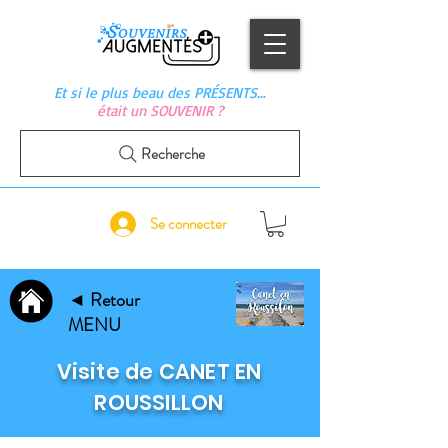
Et si le plus beau des PRÉSENTS…
était un SOUVENIR ?
Recherche
Se connecter
◄ Retour
MENU
Visite de CANET EN
ROUSSILLON