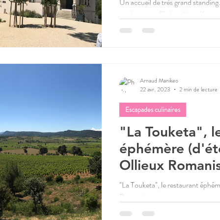
Un accueil de très grand standing
expérience raffinées. Une décorat
impeccable, sans êtr
Arnaud Manikeo
22 avr. 2023
2 min de lecture
Escapades culinaires
"La Touketa", l
éphémère (d'ét
Ollieux Romanis
"La Touketa", le restaurant éphém
Romanis.