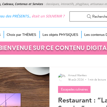
s, Cadeaux, Contenus et Services
:
classiques, interactifs, phygitaux, artisanaux e
 beau des PRÉSENTS…
était un SOUVENIR ?
Recherch
S
Choix par THÈMES
Les objets PHYSIQUES
Les contenus
BIENVENUE SUR CE CONTENU DIGITA
Arnaud Manikeo
18 août 2024
1 min de lecture
Escapades culinaires
Restaurant : ”