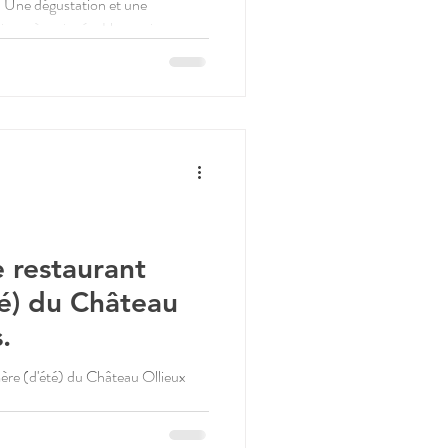
. Une dégustation et une
ion très soignée. Un service
e restaurant
é) du Château
.
ère (d'été) du Château Ollieux