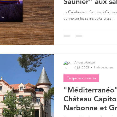
Saunier” aux sa
La Cambuse du Saunier à Gruissa
donne sur les salins de Gruissan.
Arnaud Manikeo
4 juin 2023
1 min de lecture
Escapades culinaires
"Méditerranéo",
Château Capito
Narbonne et Gr