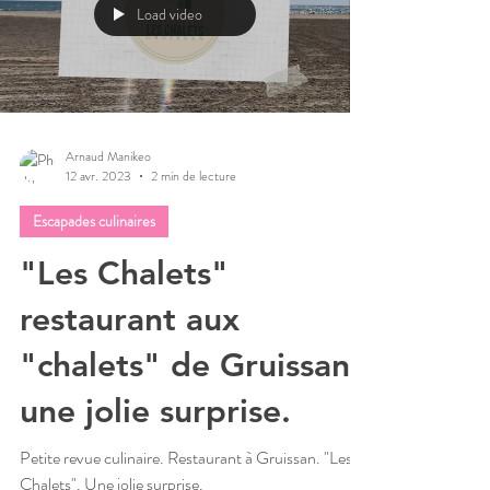
Load video
Arnaud Manikeo
12 avr. 2023
2 min de lecture
Escapades culinaires
"Les Chalets"
restaurant aux
"chalets" de Gruissan,
une jolie surprise.