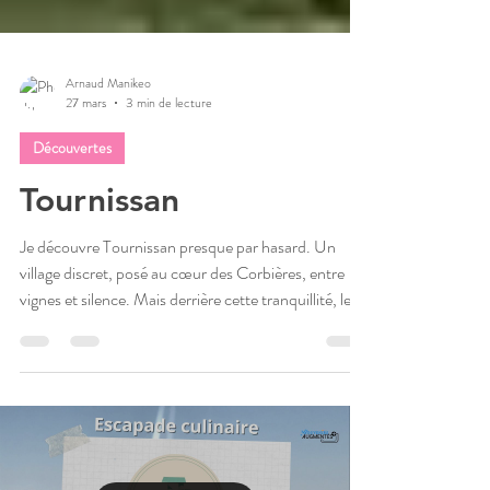
Arnaud Manikeo
27 mars
3 min de lecture
Découvertes
Tournissan
Je découvre Tournissan presque par hasard. Un
village discret, posé au cœur des Corbières, entre
vignes et silence. Mais derrière cette tranquillité, le
paysage porte encore la mémoire du grand feu de
l’été 2025. Un lieu simple, marqué… et
profondément vivant. 👉 La suite dans le carnet de
voyage.