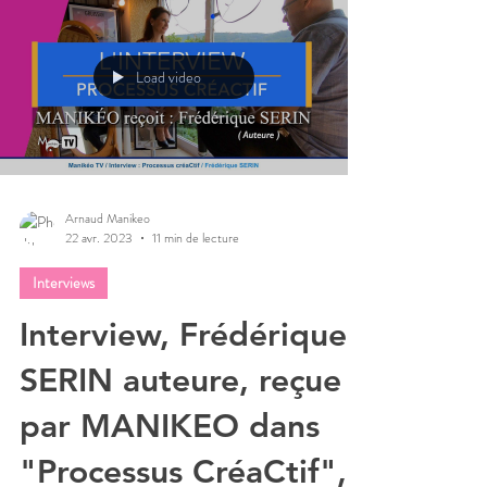
Load video
Arnaud Manikeo
22 avr. 2023
11 min de lecture
Interviews
Interview, Frédérique
SERIN auteure, reçue
par MANIKEO dans
"Processus CréaCtif",