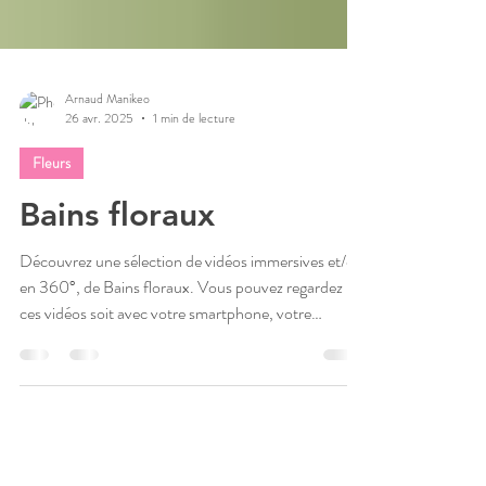
Arnaud Manikeo
26 avr. 2025
1 min de lecture
Fleurs
Bains floraux
Découvrez une sélection de vidéos immersives et/ou
en 360°, de Bains floraux. Vous pouvez regardez
ces vidéos soit avec votre smartphone, votre
tablette, votre ordinateur, sur TV ou bien également
avec votre casque VR. Embarquez pour une jolie
"EVASION SENSORIELLE". Que ce soit pour de
la découverte, de la relaxation ou du chill out, l'idée