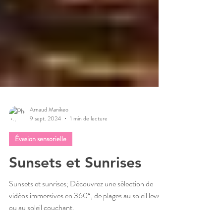
Arnaud Manikeo
9 sept. 2024
1 min de lecture
Évasion sensorielle
Sunsets et Sunrises
Sunsets et sunrises; Découvrez une sélection de