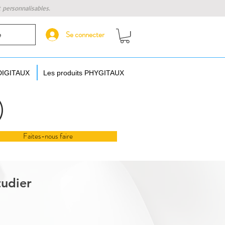
t personnalisables.
Se connecter
e
 DIGITAUX
Les produits PHYGITAUX
)
Faites-nous faire
tudier