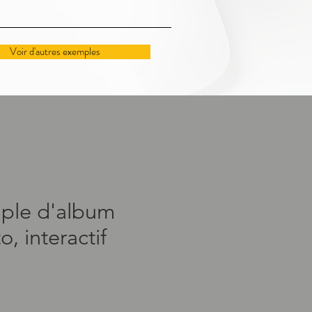
Voir d'autres exemples
ple d'album
o, interactif