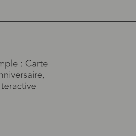
ple : Carte
nniversaire,
nteractive