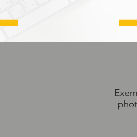
s
Exem
phot