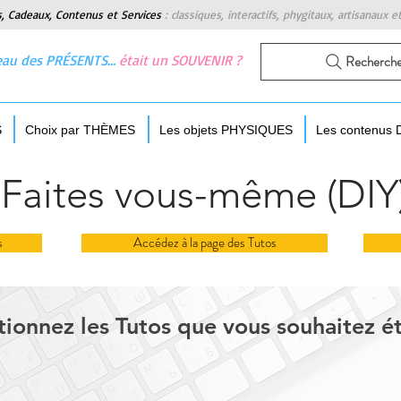
s, Cadeaux, Contenus et Services
:
classiques, interactifs, phygitaux, artisanaux e
 beau des PRÉSENTS…
était un SOUVENIR ?
Recherch
S
Choix par THÈMES
Les objets PHYSIQUES
Les contenus
Faites vous-même (DIY
s
Accédez à la page des Tutos
tionnez les Tutos que vous souhaitez é