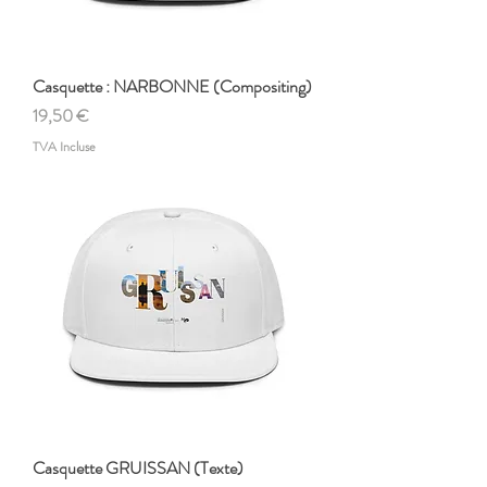
Casquette : NARBONNE (Compositing)
Prix
19,50 €
TVA Incluse
Casquette GRUISSAN (Texte)