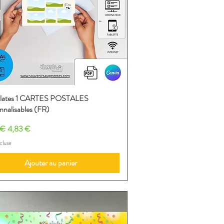
lates 1 CARTES POSTALES
Aperçu rapide
nnalisables (FR)
riginal
Prix promotionnel
 €
4,83 €
cluse
Ajouter au panier