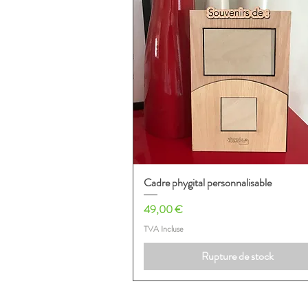
Cadre phygital personnalisable
Aperçu rapide
Prix
49,00 €
TVA Incluse
Rupture de stock