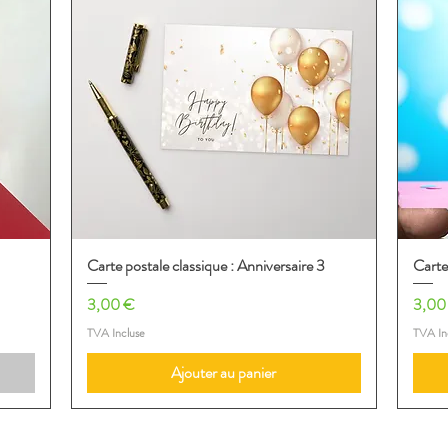
Carte postale classique : Anniversaire 3
Aperçu rapide
Carte
Prix
Prix
3,00 €
3,00
TVA Incluse
TVA In
Ajouter au panier