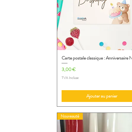
Carte postale classique : Anniversaire 
Aperçu rapide
Prix
3,00 €
TVA Incluse
Ajouter au panier
Nouveauté