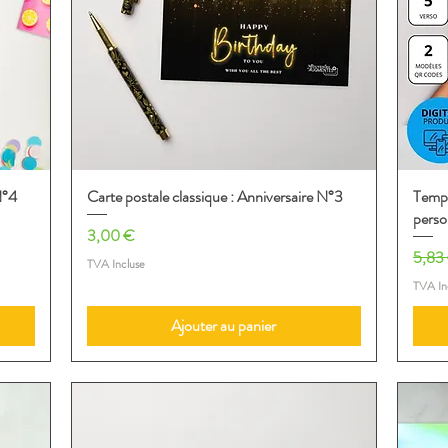
N°4
Carte postale classique : Anniversaire N°3
Aperçu rapide
Temp
perso
Prix
3,00 €
Prix o
5,83
TVA Incluse
TVA In
Ajouter au panier