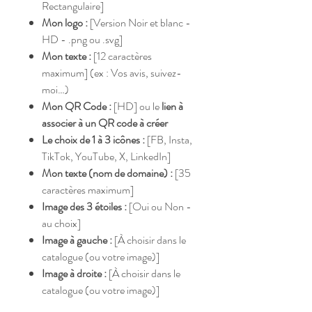
Rectangulaire]
Mon logo :
[Version Noir et blanc -
HD - .png ou .svg]
Mon texte :
[12 caractères
maximum] (ex : Vos avis, suivez-
moi…)
Mon QR Code :
[HD] ou le
lien à
associer à un QR code à créer
Le choix de 1 à 3 icônes :
[FB, Insta,
TikTok, YouTube, X, LinkedIn]
Mon texte (nom de domaine) :
[35
caractères maximum]
Image des 3 étoiles :
[Oui ou Non -
au choix]
Image à gauche :
[À choisir dans le
catalogue (ou votre image)]
Image à droite :
[À choisir dans le
catalogue (ou votre image)]