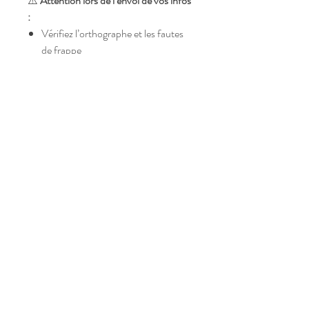
⚠️
Attention lors de l’envoi de vos infos
:
Vérifiez l’orthographe et les fautes
de frappe
Respectez le nombre de caractères
max indiqué
Respectez le format de l’e-mail
demandé
Envoyez toutes les infos dans un
seul e-mail
N’oubliez pas de préciser votre nom
et numéro de commande
📧
Envoyez vos informations par e-
mail après avoir réglé votre commande
à :
👉
souvenirs.augmentes@gmail.com
Ou bien allez sur
smartizana.app
pour