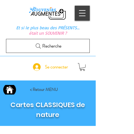
Et si le plus beau des PRÉSENTS…
était un SOUVENIR ?
Recherche
Se connecter
< Retour MENU
Cartes CLASSIQUES de
nature