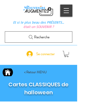
Et si le plus beau des PRÉSENTS…
était un SOUVENIR ?
Recherche
Se connecter
< Retour MENU
Cartes CLASSIQUES de
halloween