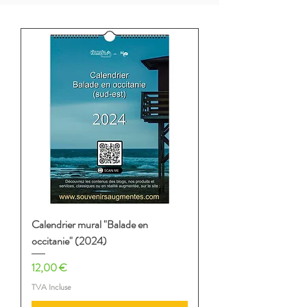
Calendrier mural "Balade en
occitanie" (2024)
Prix
12,00 €
TVA Incluse