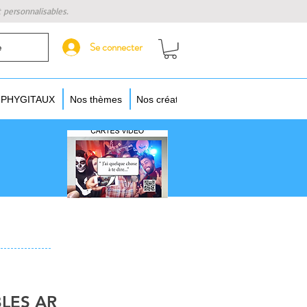
t personnalisables.
Se connecter
e
s PHYGITAUX
Nos thèmes
Nos créateurs
Augmentez vos objet
 
LES AR