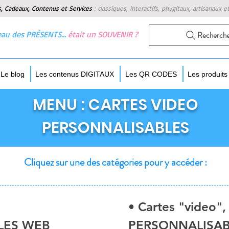
s, Cadeaux, Contenus et Services
:
classiques, interactifs, phygitaux, artisanaux e
 beau des PRÉSENTS…
était un SOUVENIR ?
Recherch
Le blog
Les contenus DIGITAUX
Les QR CODES
Les produit
MENU : CARTES VIDEO
PERSONNALISABLES
Cliquez sur une des catégories pour y accéder :
• Cartes "video",
LES WEB
PERSONNALISAB