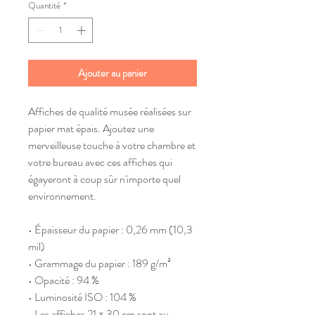
Quantité
*
Ajouter au panier
Affiches de qualité musée réalisées sur 
papier mat épais. Ajoutez une 
merveilleuse touche à votre chambre et 
votre bureau avec ces affiches qui 
égayeront à coup sûr n'importe quel 
environnement.
• Épaisseur du papier : 0,26 mm (10,3 
mil)
• Grammage du papier : 189 g/m²
• Opacité : 94 %
• Luminosité ISO : 104 %
• Les affiches 21 × 30 cm sont au 