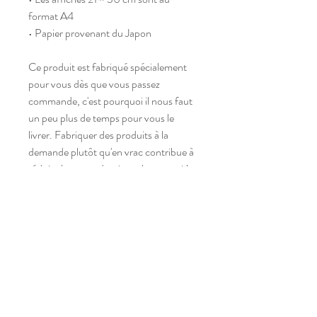
format A4
• Papier provenant du Japon
Ce produit est fabriqué spécialement 
pour vous dès que vous passez 
commande, c'est pourquoi il nous faut 
un peu plus de temps pour vous le 
livrer. Fabriquer des produits à la 
demande plutôt qu'en vrac contribue à 
réduire la surproduction, alors merci !
Atelier situé dans un village,