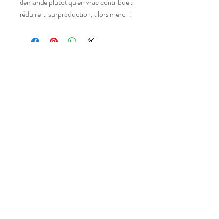
demande plutôt qu'en vrac contribue à 
réduire la surproduction, alors merci  !
Atelier situé dans un village,
entre Narbonne et Carcassonne,
dans l'Aude (11), Occitanie,
FRANCE