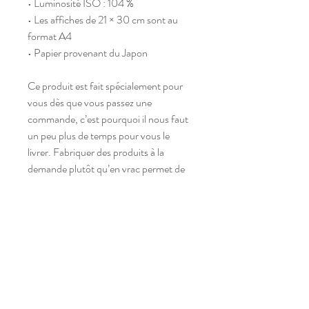
• Luminosité ISO : 104 %
• Les affiches de 21 × 30 cm sont au 
format A4
• Papier provenant du Japon
Ce produit est fait spécialement pour 
vous dès que vous passez une 
commande, c’est pourquoi il nous faut 
un peu plus de temps pour vous le 
livrer. Fabriquer des produits à la 
demande plutôt qu’en vrac permet de 
réduire la surproduction, alors merci  !