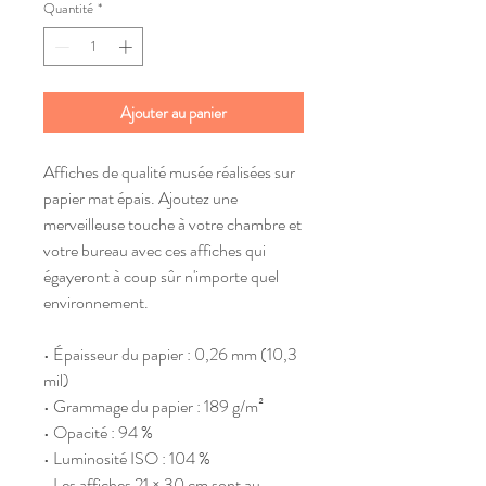
Quantité
*
Ajouter au panier
Affiches de qualité musée réalisées sur 
papier mat épais. Ajoutez une 
merveilleuse touche à votre chambre et 
votre bureau avec ces affiches qui 
égayeront à coup sûr n'importe quel 
environnement.
• Épaisseur du papier : 0,26 mm (10,3 
mil)
• Grammage du papier : 189 g/m²
• Opacité : 94 %
• Luminosité ISO : 104 %
• Les affiches 21 × 30 cm sont au 