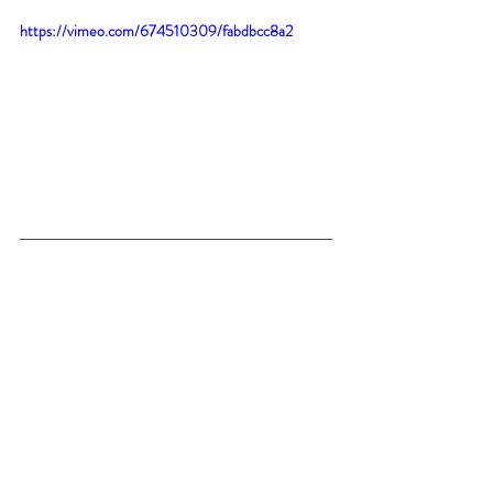
https://vimeo.com/674510309/fabdbcc8a2