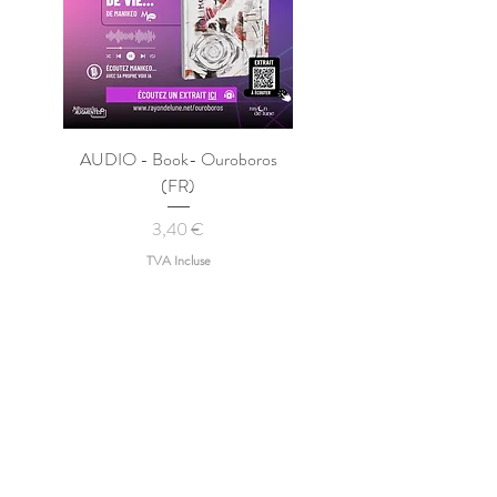
AUDIO - Book- Ouroboros
(FR)
Prix
3,40 €
TVA Incluse